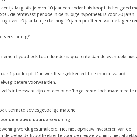
ienlijk laag. Als je over 10 jaar een ander huis koopt, is het goed m
Stel, de rentevast periode in de huidige hypotheek is voor 20 jaren
ng over 10 jaar kun je dus nog 10 jaren profiteren van de lagere re
d verstandig?
 nemen hypotheek toch duurder is qua rente dan de eventuele nie
maar 1 jaar loopt. Dan wordt vergelijken echt de moeite waard.
pelweg betere voorwaarden.
 zelfs interessant zijn om een oude 'hoge' rente toch maar mee te
ook uitermate adviesgevoelige materie.
voor de nieuwe duurdere woning
oning wordt gestimuleerd. Het niet opnieuw investeren van de
an de betaalde hypotheekrente voor de nieuwe woning, niet aftrekba