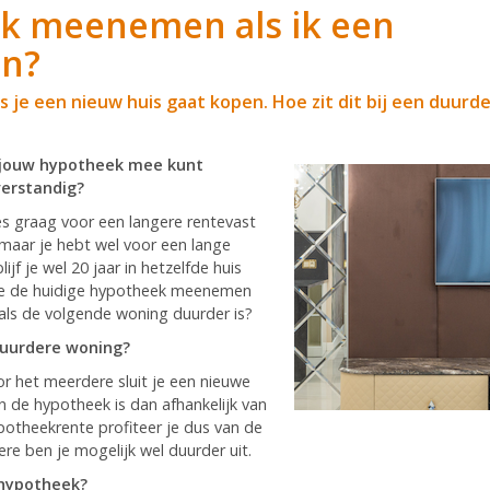
ek meenemen als ik een
en?
e een nieuw huis gaat kopen. Hoe zit dit bij een duurde
 jouw hypotheek mee kunt
verstandig?
s graag voor een langere rentevast
 maar je hebt wel voor een lange
jf je wel 20 jaar in hetzelfde huis
je de huidige hypotheek meenemen
als de volgende woning duurder is?
uurdere woning?
or het meerdere sluit je een nieuwe
n de hypotheek is dan afhankelijk van
otheekrente profiteer je dus van de
e ben je mogelijk wel duurder uit.
 hypotheek?