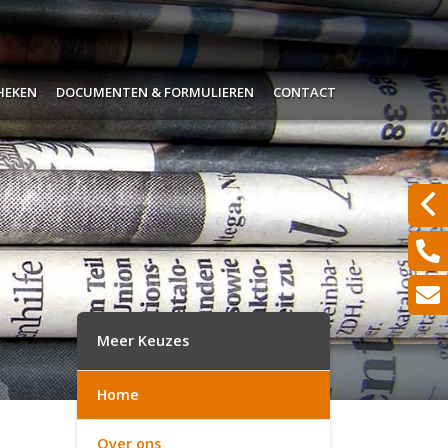
heken
Documenten & Formulieren
Contact
pje
Alle verzekeringskaarten
ypotheekrentes
Wijzigingen doorgeven
ken zelf je hypotheek
Waardemeters
ngrijk om te weten
Serviceformulieren
jk een offerte aanvragen?
Aanvraagformulieren
Meer Keuzes
Schades melden
Home
Hypotheekinventarisatie
Over ons