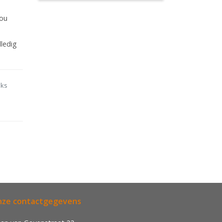
jou
lledig
nks
ze contactgegevens