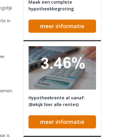
Maak een complete
ogelijk
hypotheekbegroting
nte in
meer informatie
uwe
 nemen.
Hypotheekrente al vanaf:
(Bekijk hier alle rentes)
meer informatie
ar is