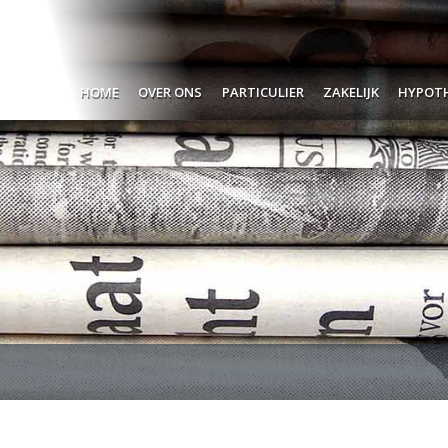
Home
Over ons
Particulier
Zakelijk
Hypot
Wat doen wij?
Verzekeren
Schades melden
Film
Dát bedoelen we nou met
Pensioen
Ondernemers
De h
'ontzorgen'.
Sparen
Werkgevers
Bere
Hoe denken wij over verzekeren
Lenen
Bela
Hoe denken wij over spaardiensten
Geli
Hoe denken wij over uw pensioen
Hypotheekadvisering