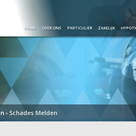
Home
Over ons
Particulier
Zakelijk
Hypot
Wat doen wij?
Verzekeren
Schades melden
Film
Dát bedoelen we nou met
Pensioen
Ondernemers
De h
'ontzorgen'.
Sparen
Werkgevers
Bere
Hoe denken wij over verzekeren
Lenen
Bela
Hoe denken wij over spaardiensten
Geli
Hoe denken wij over uw pensioen
en
Schades Melden
>
Hypotheekadvisering