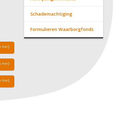
Schademachtiging
Formulieren Waarborgfonds
k hier]
k hier]
k hier]