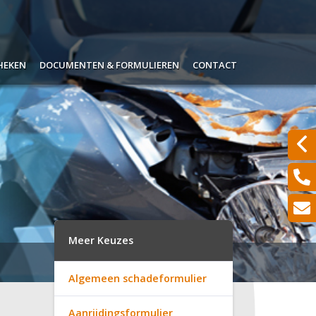
heken
Documenten & Formulieren
Contact
pje
Alle verzekeringskaarten
ypotheekrentes
Wijzigingen doorgeven
ken zelf je hypotheek
Waardemeters
ngrijk om te weten
Serviceformulieren
jk een offerte aanvragen?
Aanvraagformulieren
Meer Keuzes
Schades melden
Algemeen schadeformulier
Hypotheekinventarisatie
Aanrijdingsformulier