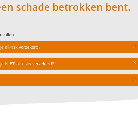
 een schade betrokken bent.
invullen.
[Kli
e all-risk verzekerd?
[Kli
e NIET all-risks verzekerd?
[Kli