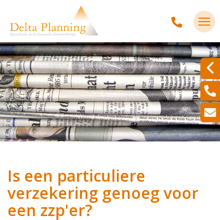
Is een particuliere
verzekering genoeg voor
een zzp'er?